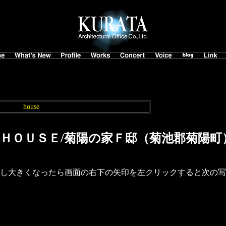
house
 ＨＯＵＳＥ/菊陽の家Ｆ邸（菊池郡菊陽町
し大きくなったら画面の右下の矢印を左クリックすると次の写