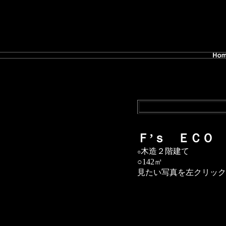
Ｆ’ｓ ＥＣＯ
木造２階建て
○
○142㎡
見たい写真を左クリック